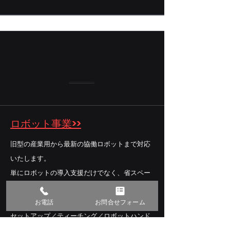
ロボット事業>>
旧型の産業用から最新の協働ロボットまで対応
いたします。
単にロボットの導入支援だけでなく、省スペー
スや省人化を目的とした付帯設備の改修や新規
工事の提案が可能です。
お電話
お問合せフォーム
セットアップ／ティーチング／ロボットハンド